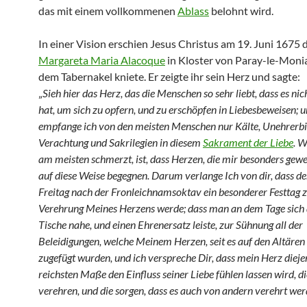
das mit einem vollkommenen
Ablass
belohnt wird.
In einer Vision erschien Jesus Christus am 19. Juni 1675 d
Margareta Maria Alacoque
in Kloster von Paray-le-Monial
dem Tabernakel kniete. Er zeigte ihr sein Herz und sagte:
„
Sieh hier das Herz, das die Menschen so sehr liebt, dass es nic
hat, um sich zu opfern, und zu erschöpfen in Liebesbeweisen; 
empfange ich von den meisten Menschen nur Kälte, Unehrerbie
Verachtung und Sakrilegien in diesem
Sakrament der Liebe
. 
am meisten schmerzt, ist, dass Herzen, die mir besonders gewe
auf diese Weise begegnen. Darum verlange Ich von dir, dass de
Freitag nach der Fronleichnamsoktav ein besonderer Festtag 
Verehrung Meines Herzens werde; dass man an dem Tage sich 
Tische nahe, und einen Ehrenersatz leiste, zur Sühnung all der
Beleidigungen, welche Meinem Herzen, seit es auf den Altären 
zugefügt wurden, und ich verspreche Dir, dass mein Herz dieje
reichsten Maße den Einfluss seiner Liebe fühlen lassen wird, di
verehren, und die sorgen, dass es auch von andern verehrt wer