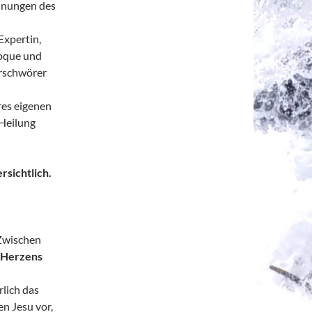
einungen des
Expertin,
coque und
erschwörer
res eigenen
 Heilung
ersichtlich.
 Zwischen
n Herzens
lich das
n Jesu vor,