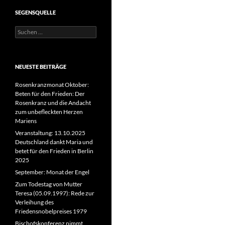
SEGENSQUELLE
Suchen
nach:
NEUESTE BEITRÄGE
Rosenkranzmonat Oktober:
Beten für den Frieden: Der
Rosenkranz und die Andacht
zum unbefleckten Herzen
Mariens
Veranstaltung: 13.10.2025
Deutschland dankt Maria und
betet für den Frieden in Berlin
2025
September: Monat der Engel
Zum Todestag von Mutter
Teresa (05.09.1997): Rede zur
Verleihung des
Friedensnobelpreises 1979
Bischofskonferenz nimmt