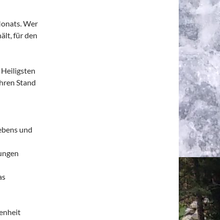
 Monats. Wer
lt, für den
 Heiligsten
ihren Stand
Lebens und
mungen
as
enheit