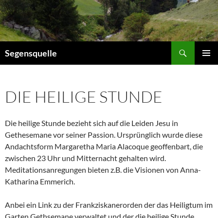
Zum
Inhalt
springen
Suchen
Segensquelle
PRIMÄR
MENÜ
DIE HEILIGE STUNDE
Die heilige Stunde bezieht sich auf die Leiden Jesu in
Gethesemane vor seiner Passion. Ursprünglich wurde diese
Andachtsform Margaretha Maria Alacoque geoffenbart, die
zwischen 23 Uhr und Mitternacht gehalten wird.
Meditationsanregungen bieten z.B. die Visionen von Anna-
Katharina Emmerich.
Anbei ein Link zu der Frankziskanerorden der das Heiligtum im
Garten Gethsemane verwaltet und der die heilige Stunde